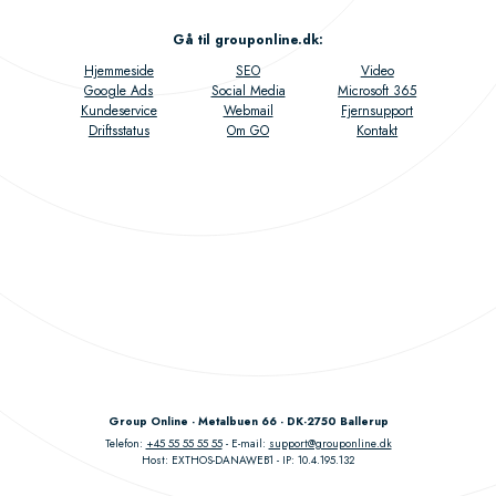
Gå til grouponline.dk
:
Hjemmeside
SEO
Video
Google Ads
Social Media
Microsoft 365
Kundeservice
Webmail
Fjernsupport
Driftsstatus
Om GO
Kontakt
Group Online - Metalbuen 66 - DK-2750 Ballerup
Telefon:
+45 55 55 55 55
E-mail:
support@grouponline.dk
Host: EXTHOS-DANAWEB1
IP: 10.4.195.132